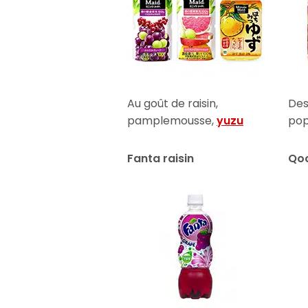
Au goût de raisin,
Des
pamplemousse,
yuzu
pop
Fanta raisin
Qo