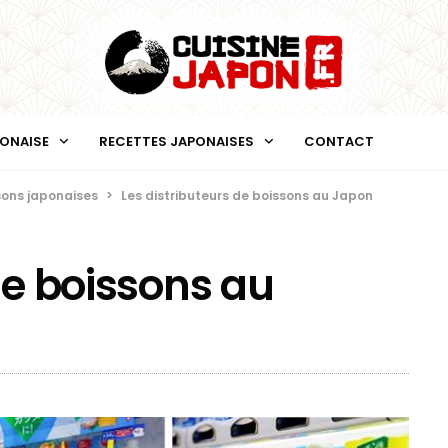
PONAISE
RECETTES JAPONAISES
CONTACT
sons japonaises
>
Les distributeurs de boissons au Japon
de boissons au