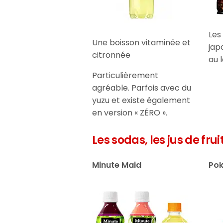
Les
Une boisson vitaminée et
jap
citronnée
au l
Particulièrement
agréable. Parfois avec du
yuzu et existe également
en version « ZÉRO ».
Les sodas, les jus de frui
Minute Maid
Pok