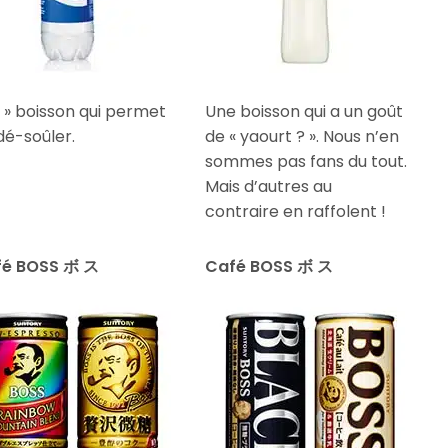
A » boisson qui permet
Une boisson qui a un goût
dé-soûler.
de « yaourt ? ». Nous n’en
sommes pas fans du tout.
Mais d’autres au
contraire en raffolent !
fé BOSS ボ ス
Café BOSS ボ ス