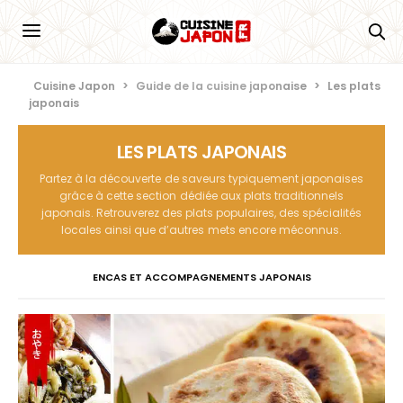
Cuisine Japon
>
Guide de la cuisine japonaise
>
Les plats
japonais
LES PLATS JAPONAIS
Partez à la découverte de saveurs typiquement japonaises
grâce à cette section dédiée aux plats traditionnels
japonais. Retrouverez des plats populaires, des spécialités
locales ainsi que d’autres mets encore méconnus.
ENCAS ET ACCOMPAGNEMENTS JAPONAIS
PLATS JAPONAIS À BASE DE POISSON
PLATS JAPONAIS À BASE DE VIANDE