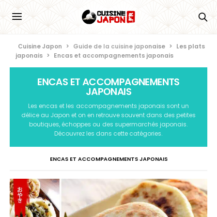
Cuisine Japon
>
Guide de la cuisine japonaise
>
Les plats
japonais
>
Encas et accompagnements japonais
ENCAS ET ACCOMPAGNEMENTS
JAPONAIS
Les encas et les accompagnements japonais sont un
délice au Japon et on en retrouve souvent dans des petites
boutiques, échoppes ou des supermarchés japonais.
Découvrez les dans cette catégories.
ENCAS ET ACCOMPAGNEMENTS JAPONAIS
PLATS JAPONAIS À BASE DE POISSON
PLATS JAPONAIS À BASE DE VIANDE