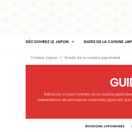
DÉCOUVREZ LE JAPON
GUIDE DE LA CUISINE JA
Cuisine Japon
>
Guide de la cuisine japonaise
GUI
Retrouvez ici tout l’univers de la cuisine japona
présenterons les principaux ustensiles japonais que
BOISSONS JAPONAISES