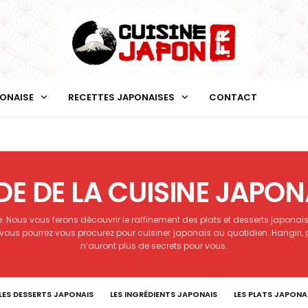
PONAISE
RECETTES JAPONAISES
CONTACT
DE DE LA CUISINE JAPON
ise. Nous vous ferons découvrir le raffinement des plats et desserts japon
 vous pourrez vous procurez pour cuisiner japonais au quotidien. Hangiri,
n’auront plus de secrets pour vous.
LES DESSERTS JAPONAIS
LES INGRÉDIENTS JAPONAIS
LES PLATS JAPONA