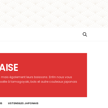
AISE
ais mais également leurs boissons. Enfin nous vous
 poêle à tamagoyaki, bols et autre couteaux japonais
IS
USTENSILES JAPONAIS