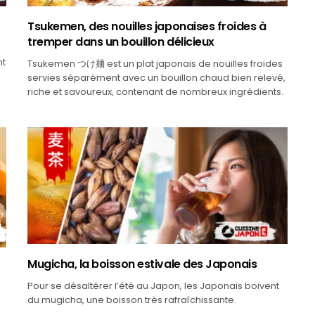
Tsukemen, des nouilles japonaises froides à
tremper dans un bouillon délicieux
nt
Tsukemen つけ麺 est un plat japonais de nouilles froides
servies séparément avec un bouillon chaud bien relevé,
riche et savoureux, contenant de nombreux ingrédients.
Mugicha, la boisson estivale des Japonais
Pour se désaltérer l’été au Japon, les Japonais boivent
du mugicha, une boisson très rafraîchissante.