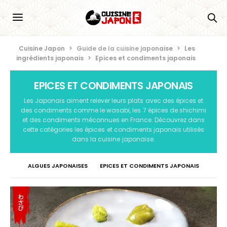
Cuisine Japon
>
Guide de la cuisine japonaise
>
Les
ingrédients japonais
>
Epices et condiments japonais
EPICES ET CONDIMENTS JAPONAIS
Les Japonais aiment relever leurs plats avec des épices et
des condiments comme le wasabi, les 7 épices de shichimi
et des condiments méconnues en France. Découvrez dans
cette catégories les épices et condiments japonais utilisés
dans la cuisine japonaise.
ALGUES JAPONAISES
EPICES ET CONDIMENTS JAPONAIS
LES FRUITS, LÉGUMES ET CHAMPIGNONS JAPONAIS
RIZ ET NOUILLES JAPONAISES